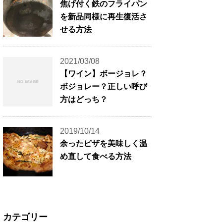
焦げ付く鉄のフライパン
を新品同様に再生復活さ
せる方法
2021/03/08
【ワイン】ボージョレ？
ボジョレー？正しい呼び
方はどっち？
2019/10/14
余ったピザを美味しく温
め直して食べる方法
カテゴリー