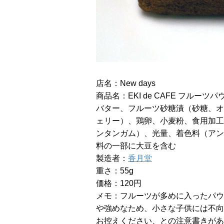
店名：New days
商品名：EKI de CAFE フルーツパ
バター、フルーツ砂糖漬（砂糖、オ
ェリー）、鶏卵、小麦粉、食用加工
ンタンガム）、光量、着色料（アン
料の一部に大豆を含む
製造者：
香月堂
重さ：55g
価格：120円
メモ：フルーツが多めに入ったパウ
や強めなため、小さな子供には不向
お控えください、との注意書きがあ