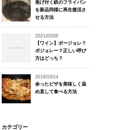
焦げ付く鉄のフライパン
を新品同様に再生復活さ
せる方法
2021/03/08
【ワイン】ボージョレ？
ボジョレー？正しい呼び
方はどっち？
2019/10/14
余ったピザを美味しく温
め直して食べる方法
カテゴリー