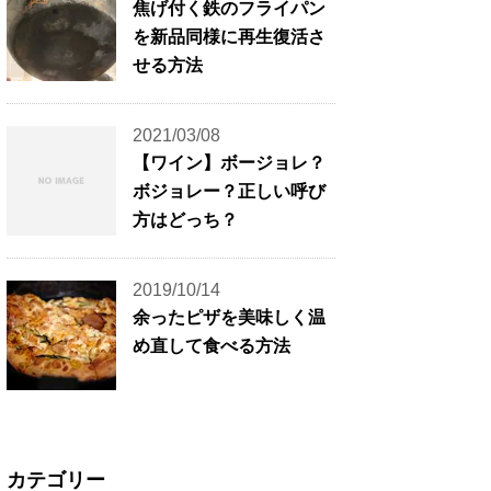
焦げ付く鉄のフライパン
を新品同様に再生復活さ
せる方法
2021/03/08
【ワイン】ボージョレ？
ボジョレー？正しい呼び
方はどっち？
2019/10/14
余ったピザを美味しく温
め直して食べる方法
カテゴリー